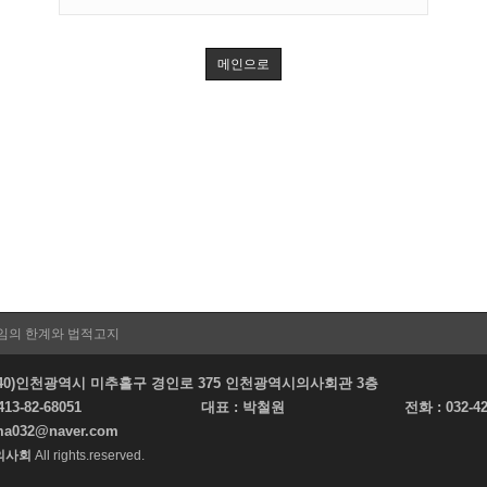
메인으로
임의 한계와 법적고지
22140)인천광역시 미추홀구 경인로 375 인천광역시의사회관 3층
413-82-68051
대표 :
박철원
전화 :
032-4
ma032@naver.com
의사회
All rights.reserved.