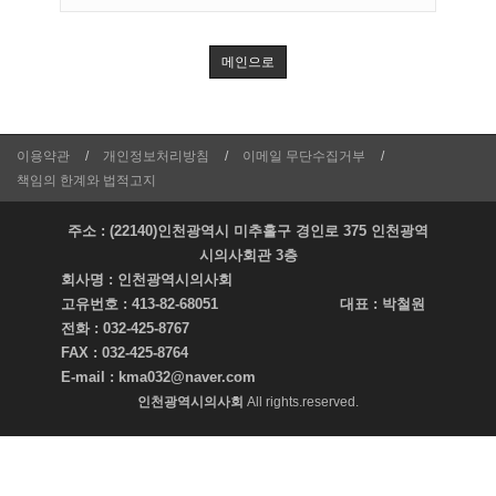
메인으로
이용약관
개인정보처리방침
이메일 무단수집거부
책임의 한계와 법적고지
주소 : (22140)인천광역시 미추홀구 경인로 375 인천광역
시의사회관 3층
회사명 :
인천광역시의사회
고유번호 :
413-82-68051
대표 :
박철원
전화 :
032-425-8767
FAX :
032-425-8764
E-mail :
kma032@naver.com
인천광역시의사회
All rights.reserved.