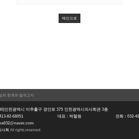
메인으로
임의 한계와 법적고지
22140)인천광역시 미추홀구 경인로 375 인천광역시의사회관 3층
413-82-68051
대표 :
박철원
전화 :
032-4
ma032@naver.com
의사회
All rights.reserved.