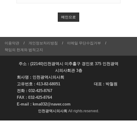
메인으로
이용약관
개인정보처리방침
이메일 무단수집거부
책임의 한계와 법적고지
주소 : (22140)인천광역시 미추홀구 경인로 375 인천광역
시의사회관 3층
회사명 :
인천광역시의사회
고유번호 :
413-82-68051
대표 :
박철원
전화 :
032-425-8767
FAX :
032-425-8764
E-mail :
kma032@naver.com
인천광역시의사회
All rights.reserved.