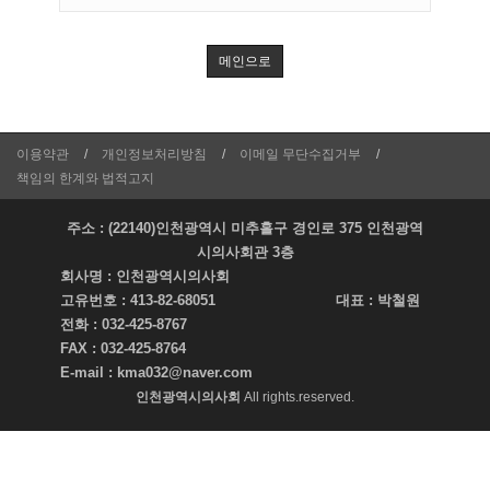
메인으로
이용약관
개인정보처리방침
이메일 무단수집거부
책임의 한계와 법적고지
주소 : (22140)인천광역시 미추홀구 경인로 375 인천광역
시의사회관 3층
회사명 :
인천광역시의사회
고유번호 :
413-82-68051
대표 :
박철원
전화 :
032-425-8767
FAX :
032-425-8764
E-mail :
kma032@naver.com
인천광역시의사회
All rights.reserved.