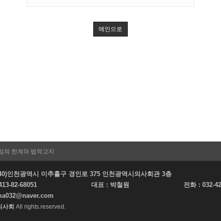
메인으로
임의 한계와 법적고지
22140)인천광역시 미추홀구 경인로 375 인천광역시의사회관 3층
413-82-68051
대표 :
박철원
전화 :
032-4
ma032@naver.com
의사회
All rights.reserved.